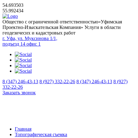
54.693503
55.992434
Общество с ограниченной ответственностью
«Уфимская
Проектно-Изыскательская Компания»
Услуги в области
геодезичесих и кадастровых работ
г. Уфа, ул. Муксинова 1/1,
подъезд 14 офис 1
8 (347) 246-43-13
8 (927) 332-22-26
8 (347) 246-43-13
8 (927)
332-22-26
Заказать звонок
Главная
Топографическая съемка